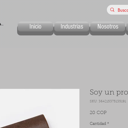
A.
Inicio
Industrias
Nosotros
Soy un pr
SKU: 364215375135191
Precio
20 COP
Cantidad
*