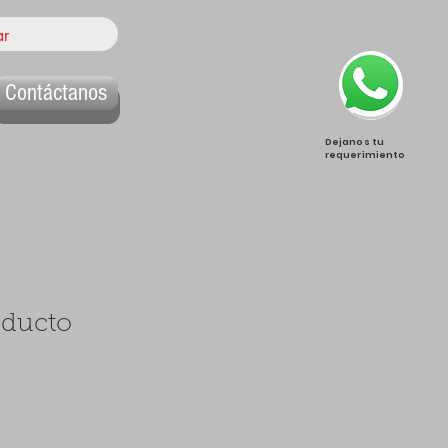
Contáctanos
Dejanos tu
requerimiento
oducto